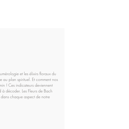
umérologie et les élixirs floraux du
e au plan spirituel. Et comment nos
min ! Ces indicateurs deviennent
d à décoder. Les Fleurs de Bach
tre dans chaque aspect de notre