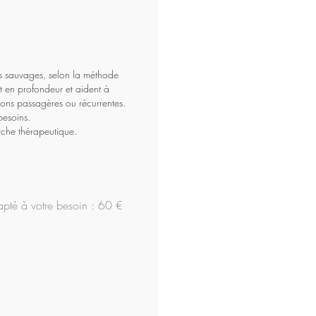
tes sauvages, selon la méthode
t en profondeur et aident à
ions passagères ou récurrentes.
besoins.
rche thérapeutique.
dapté à votre besoin : 60 €