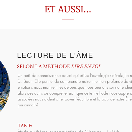
ET AUSSI...
LECTURE DE L'ÂME
SELON LA MÉTHODE
LIRE EN SOI
Un outil de connaissance de soi qui utilise l'astrologie sidérale, la n
Dr. Bach. Elle permet de comprendre notre intention profonde de vi
émotions nous montrent les détours que nous prenons sur notre che
alors des outils de compréhension que cette méthode nous appren
associées nous aident à retrouver l'équilibre et la paix de notre Ê
personnalité.
TARIF:
Étude du thème et consultation de 2 heures : 150 €